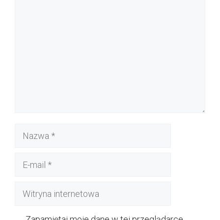
Komentarz
Nazwa
E-
mail
Witryna
internetowa
Zapamiętaj moje dane w tej przeglądarce