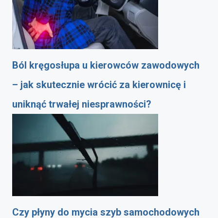
Ból kręgosłupa u kierowców zawodowych
– jak skutecznie wrócić za kierownicę i
uniknąć trwałej niesprawności?
Czy płyny do mycia szyb samochodowych