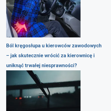
Ból kręgosłupa u kierowców zawodowych
– jak skutecznie wrócić za kierownicę i
uniknąć trwałej niesprawności?