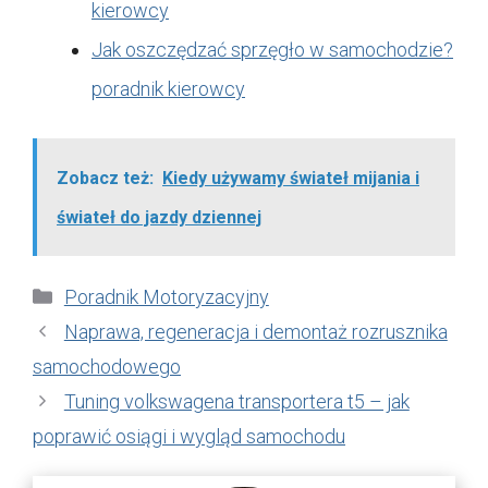
kierowcy
Jak oszczędzać sprzęgło w samochodzie?
poradnik kierowcy
Zobacz też:
Kiedy używamy świateł mijania i
świateł do jazdy dziennej
Kategorie
Poradnik Motoryzacyjny
Naprawa, regeneracja i demontaż rozrusznika
samochodowego
Tuning volkswagena transportera t5 – jak
poprawić osiągi i wygląd samochodu