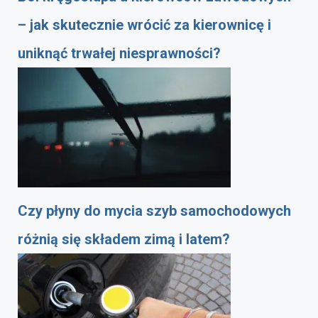
– jak skutecznie wrócić za kierownicę i
uniknąć trwałej niesprawności?
Czy płyny do mycia szyb samochodowych
różnią się składem zimą i latem?