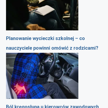
Planowanie wycieczki szkolnej – co
nauczyciele powinni omówić z rodzicami?
Ból kręgosłupa u kierowców zawodowych