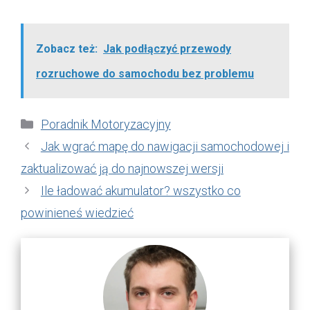
Zobacz też:
Jak podłączyć przewody
rozruchowe do samochodu bez problemu
Kategorie
Poradnik Motoryzacyjny
Jak wgrać mapę do nawigacji samochodowej i
zaktualizować ją do najnowszej wersji
Ile ładować akumulator? wszystko co
powinieneś wiedzieć