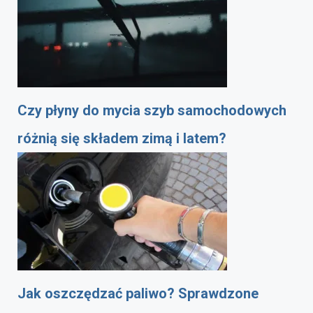
Czy płyny do mycia szyb samochodowych
różnią się składem zimą i latem?
Jak oszczędzać paliwo? Sprawdzone