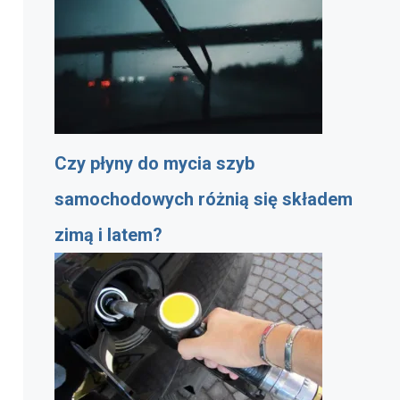
Czy płyny do mycia szyb
samochodowych różnią się składem
zimą i latem?