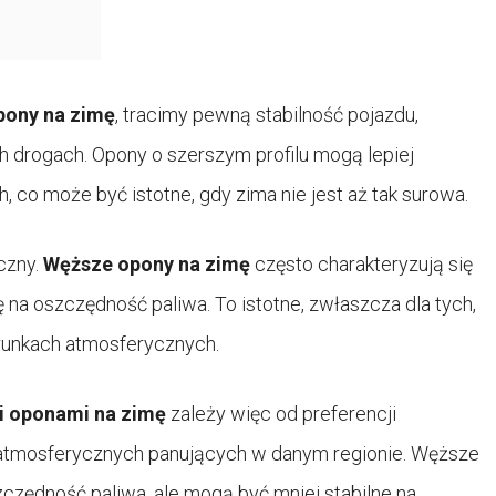
pony na zimę
, tracimy pewną stabilność pojazdu,
 drogach. Opony o szerszym profilu mogą lepiej
 co może być istotne, gdy zima nie jest aż tak surowa.
czny.
Węższe opony na zimę
często charakteryzują się
na oszczędność paliwa. To istotne, zwłaszcza dla tych,
arunkach atmosferycznych.
i oponami na zimę
zależy więc od preferencji
 atmosferycznych panujących w danym regionie. Węższe
czędność paliwa, ale mogą być mniej stabilne na