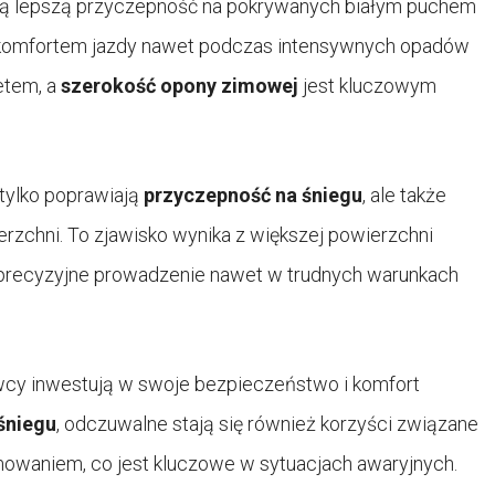
ją lepszą przyczepność na pokrywanych białym puchem
ę komfortem jazdy nawet podczas intensywnych opadów
tetem, a
szerokość opony zimowej
jest kluczowym
 tylko poprawiają
przyczepność na śniegu
, ale także
rzchni. To zjawisko wynika z większej powierzchni
ej precyzyjne prowadzenie nawet w trudnych warunkach
owcy inwestują w swoje bezpieczeństwo i komfort
śniegu
, odczuwalne stają się również korzyści związane
mowaniem, co jest kluczowe w sytuacjach awaryjnych.