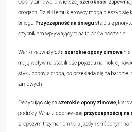
Opony zimowe, o większej
szerokości
, zapewnia
drogach. Dzięki temu kierowcy mogą cieszyć si
śniegu.
Przyczepność na śniegu
staje się priory
czynnikiem wpływającym na to doświadczenie.
Warto zauważyć, że
szerokie opony zimowe
nie
mają wpływ na stabilność pojazdu na mokrej nawie
styku opony z drogą, co przekłada się na bardzi
zimowych.
Decydując się na
szerokie opony zimowe
, kier
podróży. Wraz z poprawioną
przyczepnością na 
z lepszym trzymaniem toru jazdy i skróconym ha