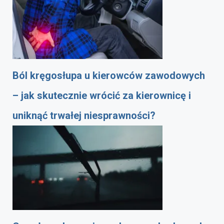
Ból kręgosłupa u kierowców zawodowych
– jak skutecznie wrócić za kierownicę i
uniknąć trwałej niesprawności?