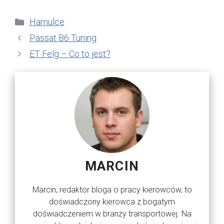
Kategorie
Hamulce
Passat B6 Tuning
ET Felg – Co to jest?
MARCIN
Marcin, redaktor bloga o pracy kierowców, to
doświadczony kierowca z bogatym
doświadczeniem w branży transportowej. Na